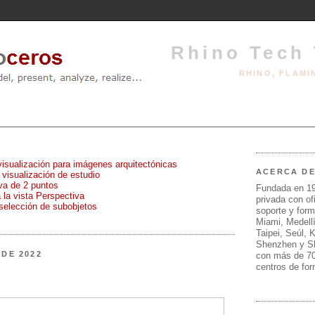
Rhino Tech 
RHINO, FLAM
visualización para imágenes arquitectónicas
ACERCA D
 visualización de estudio
iva de 2 puntos
Fundada en 1
 la vista Perspectiva
privada con of
 selección de subobjetos
soporte y form
Miami, Medell
Taipei, Seúl, 
Shenzhen y S
 DE 2022
con más de 70
centros de fo