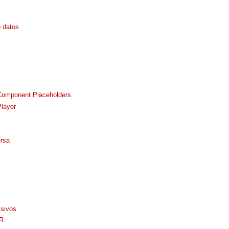
e datos
Component Placeholders
layer
ersa
isivos
BR