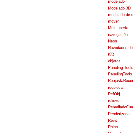
modelado
Modelado 3D
modelado de s
mover
Multitubería
navegación
Neon
Novedades de
nXt
objetos
Paneling Tool
PanelingTools
ReajustaRecor
recolocar
RefObj
relieve
RemalladoCua
Renderizado
Revit
Rhino