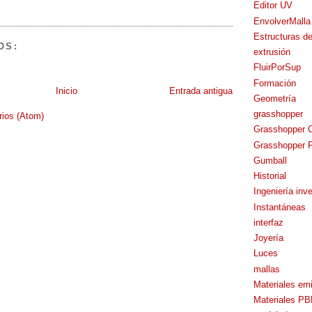
Editor UV
EnvolverMalla
Estructuras d
OS:
extrusión
FluirPorSup
Formación
Inicio
Entrada antigua
Geometría
grasshopper
rios (Atom)
Grasshopper 
Grasshopper P
Gumball
Historial
Ingeniería inv
Instantáneas
interfaz
Joyería
Luces
mallas
Materiales em
Materiales P