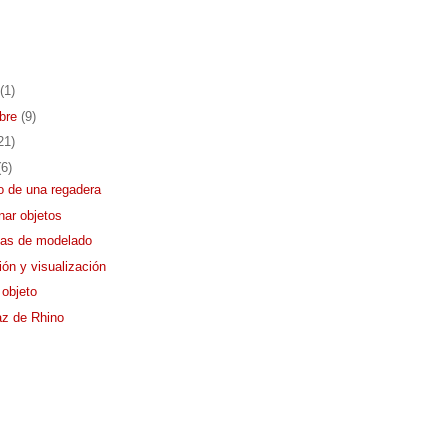
(1)
mbre
(9)
21)
(6)
 de una regadera
nar objetos
ias de modelado
ón y visualización
 objeto
faz de Rhino