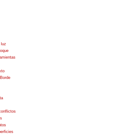
 luz
loque
ramientas
xto
eBorde
ta
onflictos
n
ntos
erficies