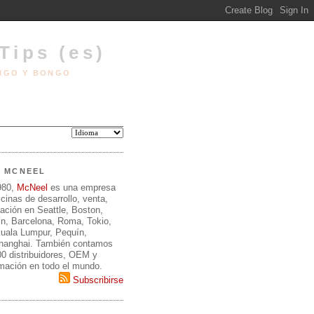
Tips (es)
INGO Y BONGO
E MCNEEL
980,
McNeel
es una empresa
icinas de desarrollo, venta,
ación en Seattle, Boston,
ín, Barcelona, Roma, Tokio,
Kuala Lumpur, Pequín,
hanghai. También contamos
0 distribuidores, OEM y
rmación en todo el mundo.
Subscribirse