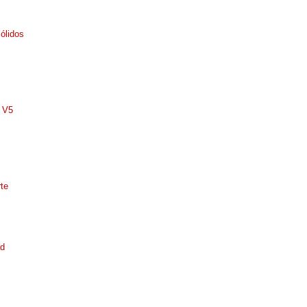
ólidos
 V5
s
te
d