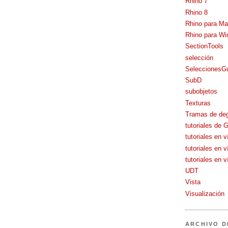
Rhino 7
Rhino 8
Rhino para M
Rhino para W
SectionTools
selección
SeleccionesG
SubD
subobjetos
Texturas
Tramas de de
tutoriales de 
tutoriales en 
tutoriales en 
tutoriales en 
UDT
Vista
Visualización
ARCHIVO D