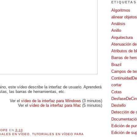
ETIQUETAS
Algoritmos
alinear objetos
Análisis
Anillo
Arquitectura
Atenuación de
Atributos de b
Barras de her
Brazil
Campos de te
ContinuidadD
cortar
no, este vídeo describe la interfaz de usuario. Aprenderá
stas, las barras de herramientas, etc.
Cotas
DesfaseDeCin
Ver el
vídeo de la interfaz para Windows
(3 minutos)
Ver el
vídeo de la interfaz para Mac
(5 minutos)
Destello
Detección de c
Documentació
Edición de pu
ROPE
EN
3:10
Edición de sup
IALES EN VÍDEO
,
TUTORIALES EN VÍDEO PARA