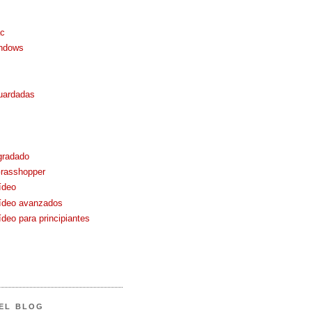
ac
indows
uardadas
gradado
Grasshopper
vídeo
vídeo avanzados
vídeo para principiantes
EL BLOG